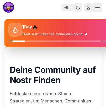
✨
🔥
⭐
1
Day
🔥
Great start! Keep the momentum going! 🔥
6
da
Deine Community auf
Nostr Finden
Entdecke deinen Nostr-Stamm.
Strategien, um Menschen, Communities