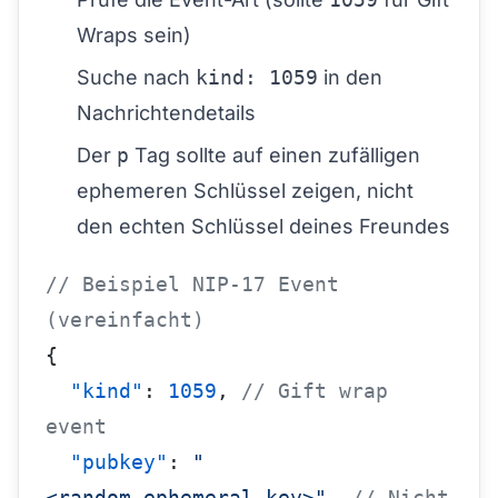
Wraps sein)
Suche nach
kind: 1059
in den
Nachrichtendetails
Der
p
Tag sollte auf einen zufälligen
ephemeren Schlüssel zeigen, nicht
den echten Schlüssel deines Freundes
// Beispiel NIP-17 Event 
(vereinfacht)
{
  "kind"
: 
1059
, 
// Gift wrap 
event
  "pubkey"
: 
"
<random_ephemeral_key>"
, 
// Nicht 