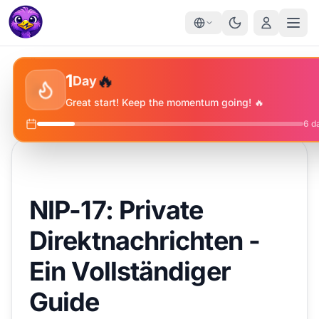
✨
🔥
⭐
1
Day
🔥
Great start! Keep the momentum going! 🔥
6
da
NIP-17: Private
Direktnachrichten -
Ein Vollständiger
Guide