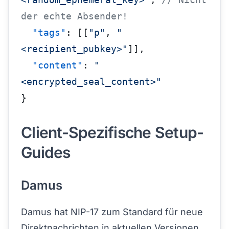
der echte Absender!
  "tags"
: [[
"p"
, 
"
<recipient_pubkey>"
]],
  "content"
: 
"
<encrypted_seal_content>"
}
Client-Spezifische Setup-
Guides
Damus
Damus hat NIP-17 zum Standard für neue
Direktnachrichten in aktuellen Versionen