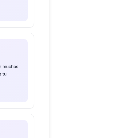
en muchos
e tu