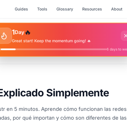
Guides
Tools
Glossary
Resources
About
✨
🔥
⭐
1
Day
🔥
Great start! Keep the momentum going! 🔥
6
days to w
Explicado Simplemente
tr en 5 minutos. Aprende cómo funcionan las redes
adas, por qué importan y cómo son diferentes de las
.