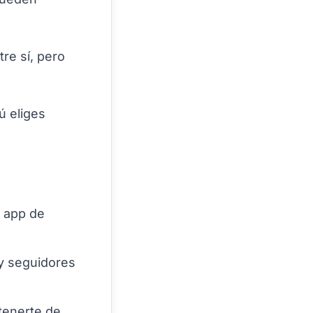
re sí, pero
ú eliges
 app de
y seguidores
tenerte de