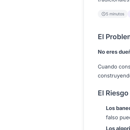
5 minutos
El Proble
No eres dueñ
Cuando const
construyendo 
El Riesgo
Los bane
falso pue
Los algor