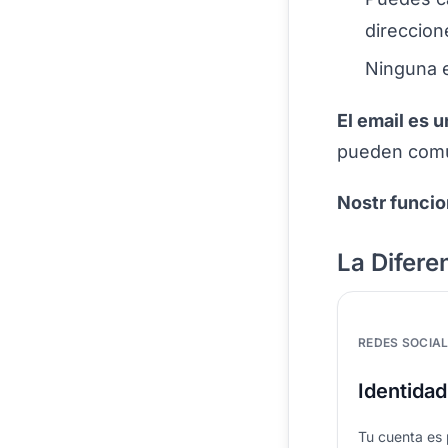
direccion
Ninguna e
El email es u
pueden comun
Nostr funcio
La Difere
REDES SOCIA
Identidad
Tu cuenta es 