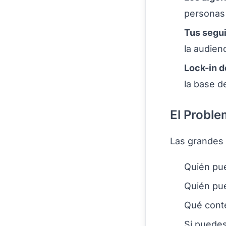
personas 
Tus segui
la audien
Lock-in d
la base d
El Proble
Las grandes 
Quién pu
Quién pu
Qué cont
Si puedes