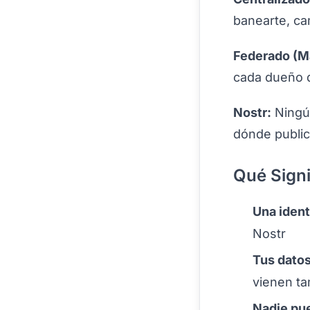
banearte, ca
Federado (M
cada dueño d
Nostr:
Ningún
dónde public
Qué Signi
Una ident
Nostr
Tus datos
vienen t
Nadie pu