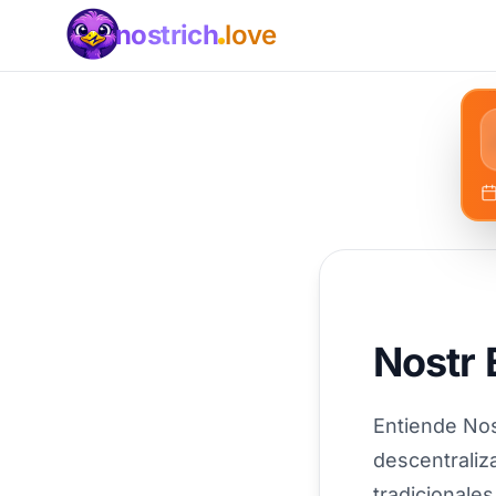
nostrich
love
Nostr 
Entiende Nos
descentraliz
tradicionales