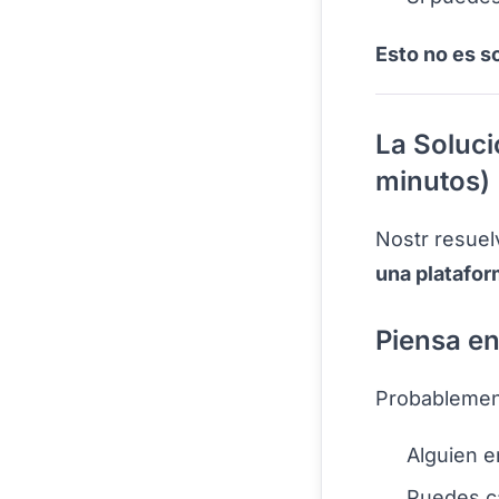
Esto no es s
La Soluci
minutos)
Nostr resue
una platafor
Piensa en
Probablement
Alguien e
Puedes ca