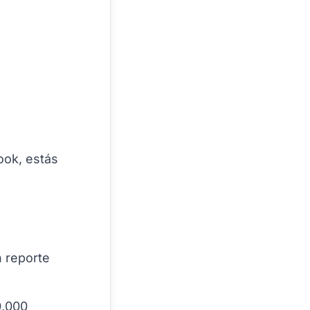
ook, estás
n reporte
0,000