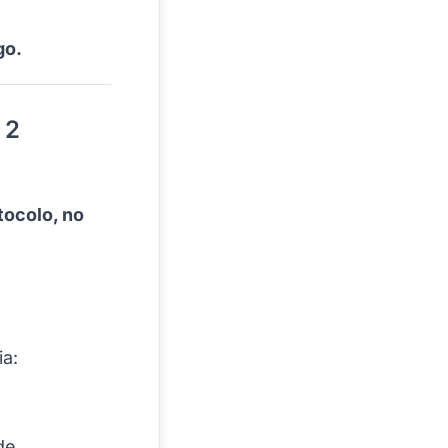
go.
 2
tocolo, no
ia:
de