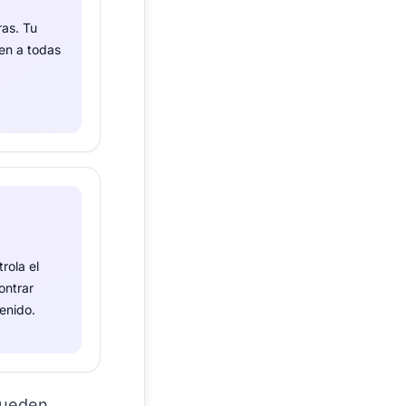
ras. Tu
uen a todas
rola el
ontrar
tenido.
Pueden