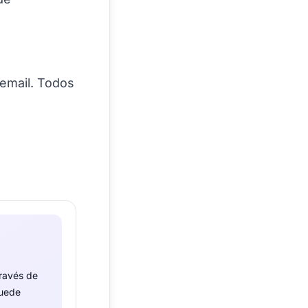
email. Todos
través de
puede