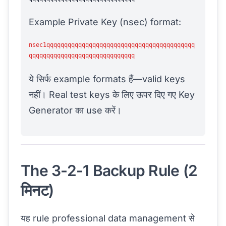
Example Private Key (nsec) format:
nsec1qqqqqqqqqqqqqqqqqqqqqqqqqqqqqqqqqqqqqqqqqq
qqqqqqqqqqqqqqqqqqqqqqqqqqqqqq
ये सिर्फ example formats हैं—valid keys
नहीं। Real test keys के लिए ऊपर दिए गए Key
Generator का use करें।
The 3-2-1 Backup Rule (2
मिनट)
यह rule professional data management से