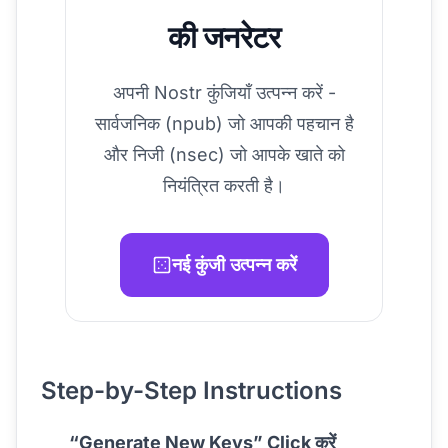
की जनरेटर
अपनी Nostr कुंजियाँ उत्पन्न करें -
सार्वजनिक (npub) जो आपकी पहचान है
और निजी (nsec) जो आपके खाते को
नियंत्रित करती है।
नई कुंजी उत्पन्न करें
Step-by-Step Instructions
“Generate New Keys” Click करें