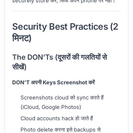
securely store करें, सिर्फ अपने phone पर नहीं।
Security Best Practices (2
मिनट)
The DON’Ts (दूसरों की गलतियों से
सीखें)
DON’T अपनी Keys Screenshot करें
Screenshots cloud को sync करते हैं
(iCloud, Google Photos)
Cloud accounts hack हो जाते हैं
Photo delete करना इसे backups से