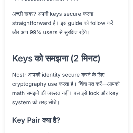
अच्छी खबर? अपनी keys secure करना
straightforward है। इस guide को follow करें
और आप 99% users से सुरक्षित रहेंगे।
Keys को समझना (2 मिनट)
Nostr आपकी identity secure करने के लिए
cryptography use करता है। चिंता मत करें—आपको
math समझने की जरूरत नहीं। बस इसे lock और key
system की तरह सोचें।
Key Pair क्या है?