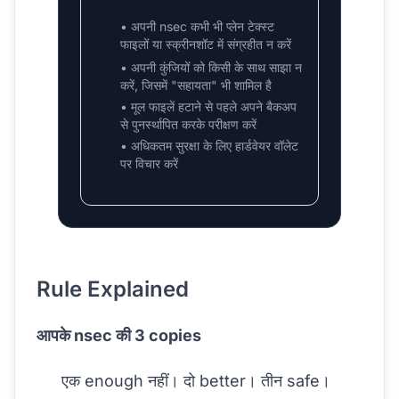
•
अपनी nsec कभी भी प्लेन टेक्स्ट
फाइलों या स्क्रीनशॉट में संग्रहीत न करें
•
अपनी कुंजियों को किसी के साथ साझा न
करें, जिसमें "सहायता" भी शामिल है
•
मूल फाइलें हटाने से पहले अपने बैकअप
से पुनर्स्थापित करके परीक्षण करें
•
अधिकतम सुरक्षा के लिए हार्डवेयर वॉलेट
पर विचार करें
Rule Explained
आपके nsec की 3 copies
एक enough नहीं। दो better। तीन safe।