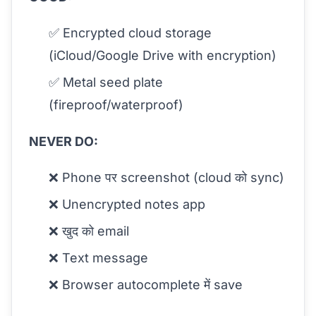
✅ Encrypted cloud storage
(iCloud/Google Drive with encryption)
✅ Metal seed plate
(fireproof/waterproof)
NEVER DO:
❌ Phone पर screenshot (cloud को sync)
❌ Unencrypted notes app
❌ खुद को email
❌ Text message
❌ Browser autocomplete में save