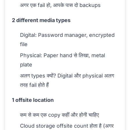
अगर एक fail हो, आपके पास दो backups
2 different media types
Digital: Password manager, encrypted
file
Physical: Paper hand से लिखा, metal
plate
अलग types क्यों? Digital और physical अलग
तरह fail होते हैं
1 offsite location
कम से कम एक copy कहीं और होनी चाहिए
Cloud storage offsite count होता है (अगर