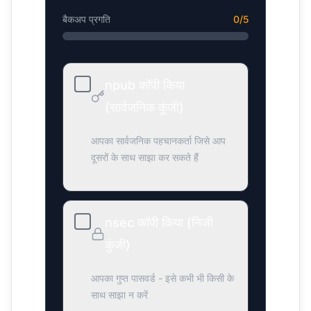
बैकअप प्रगति
0
/
5
npub कॉपी किया
(सार्वजनिक कुंजी)
आपका सार्वजनिक पहचानकर्ता जिसे आप
दूसरों के साथ साझा कर सकते हैं
nsec कॉपी किया (निजी
कुंजी)
आपका गुप्त पासवर्ड - इसे कभी भी किसी के
साथ साझा न करें