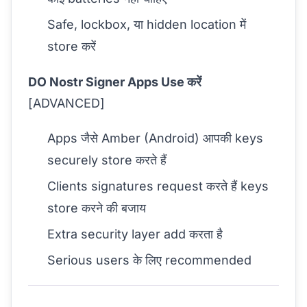
Safe, lockbox, या hidden location में
store करें
DO Nostr Signer Apps Use करें
[ADVANCED]
Apps जैसे Amber (Android) आपकी keys
securely store करते हैं
Clients signatures request करते हैं keys
store करने की बजाय
Extra security layer add करता है
Serious users के लिए recommended