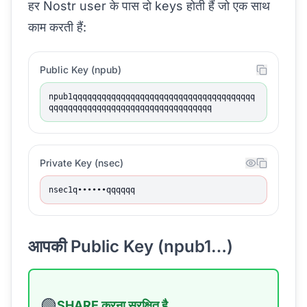
हर Nostr user के पास दो keys होती हैं जो एक साथ
काम करती हैं:
Public Key (npub)
npub1qqqqqqqqqqqqqqqqqqqqqqqqqqqqqqqqqqqqqq
qqqqqqqqqqqqqqqqqqqqqqqqqqqqqqqqqq
Private Key (nsec)
nsec1q••••••qqqqqq
आपकी Public Key (npub1…)
🟢
SHARE करना सुरक्षित है