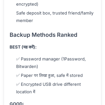
encrypted)
Safe deposit box, trusted friend/family
member
Backup Methods Ranked
BEST (यह करें):
✅ Password manager (1Password,
Bitwarden)
✅ Paper पर लिखा हुआ, safe में stored
✅ Encrypted USB drive different
location में
GOOD: