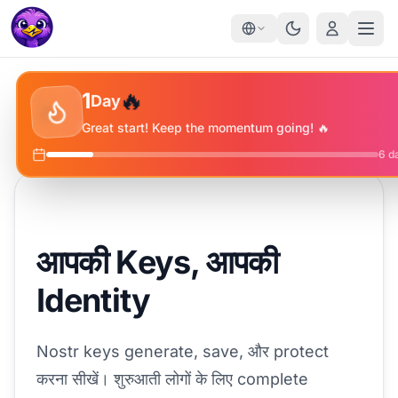
✨
🔥
⭐
1
Day
🔥
Great start! Keep the momentum going! 🔥
6
da
आपकी Keys, आपकी
Identity
Nostr keys generate, save, और protect
करना सीखें। शुरुआती लोगों के लिए complete