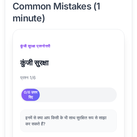
Common Mistakes (1
minute)
कुंजी सुरक्षा प्रश्नोत्तरी
कुंजी सुरक्षा
प्रश्न 1/6
0
/
6
उत्तर
दिए
इनमें से क्या आप किसी के भी साथ सुरक्षित रूप से साझा
कर सकते हैं?