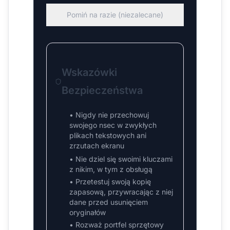
Pomiń na razie (niezalecane)
Wskazówki
Bezpieczeństwa
•
Nigdy nie przechowuj
swojego nsec w zwykłych
plikach tekstowych ani
zrzutach ekranu
•
Nie dziel się swoimi kluczami
z nikim, w tym z obsługą
•
Przetestuj swoją kopię
zapasową, przywracając z niej
dane przed usunięciem
oryginałów
•
Rozważ portfel sprzętowy