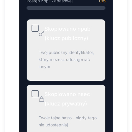
Postęp Kopii Zapasowej
0
/
5
Skopiowano npub
(klucz publiczny)
Twój publiczny identyfikator,
który możesz udostępniać
innym
Skopiowano nsec
(klucz prywatny)
Twoje tajne hasło - nigdy tego
nie udostępniaj