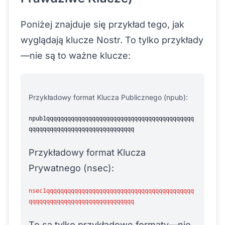
Poniżej znajduje się przykład tego, jak
wyglądają klucze Nostr. To tylko przykłady
—nie są to ważne klucze:
Przykładowy format Klucza Publicznego (npub):
npub1qqqqqqqqqqqqqqqqqqqqqqqqqqqqqqqqqqqqqqqqqq
qqqqqqqqqqqqqqqqqqqqqqqqqqqqqq
Przykładowy format Klucza
Prywatnego (nsec):
nsec1qqqqqqqqqqqqqqqqqqqqqqqqqqqqqqqqqqqqqqqqqq
qqqqqqqqqqqqqqqqqqqqqqqqqqqqqq
To są tylko przykładowe formaty—nie