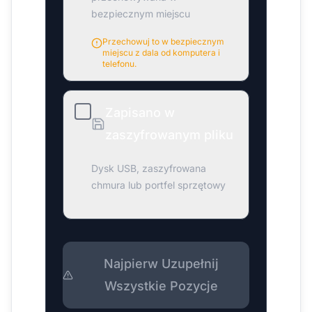
bezpiecznym miejscu
Przechowuj to w bezpiecznym
miejscu z dala od komputera i
telefonu.
Zapisano w
zaszyfrowanym pliku
Dysk USB, zaszyfrowana
chmura lub portfel sprzętowy
Najpierw Uzupełnij
Wszystkie Pozycje