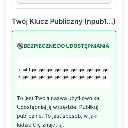
Twój Klucz Publiczny (npub1…)
🟢
BEZPIECZNE DO UDOSTĘPNIANIA
npub1qqqqqqqqqqqqqqqqqqqqqqqqqqqqqqqqqq
qqqqqqqqqqqqqqqqqqqqqqqqqqqqqqqqqqqqqq
To jest Twoja nazwa użytkownika.
Udostępniaj ją wszędzie. Publikuj
publicznie. To jest sposób, w jaki
ludzie Cię znajdują.