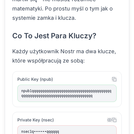
matematyki. Po prostu myśl o tym jak o
systemie zamka i klucza.
Co To Jest Para Kluczy?
Każdy użytkownik Nostr ma dwa klucze,
które współpracują ze sobą:
Public Key (npub)
npub1qqqqqqqqqqqqqqqqqqqqqqqqqqqqqqqqqqqqqq
qqqqqqqqqqqqqqqqqqqqqqqqqqqqqqqqqq
Private Key (nsec)
nsec1q••••••qqqqqq