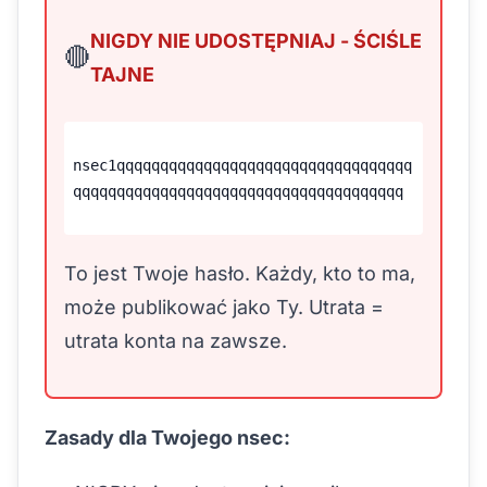
NIGDY NIE UDOSTĘPNIAJ - ŚCIŚLE
🔴
TAJNE
nsec1qqqqqqqqqqqqqqqqqqqqqqqqqqqqqqqqqq
qqqqqqqqqqqqqqqqqqqqqqqqqqqqqqqqqqqqqq
To jest Twoje hasło. Każdy, kto to ma,
może publikować jako Ty. Utrata =
utrata konta na zawsze.
Zasady dla Twojego nsec: