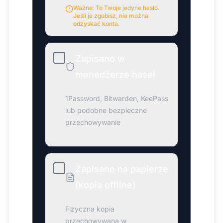
Ważne: To Twoje jedyne hasło.
Jeśli je zgubisz, nie można
odzyskać konta.
Zapisano w
menedżerze haseł
1Password, Bitwarden, KeePass
lub podobne bezpieczne
przechowywanie
Zapisano na papierze
(kopia offline)
Fizyczna kopia
przechowywana w