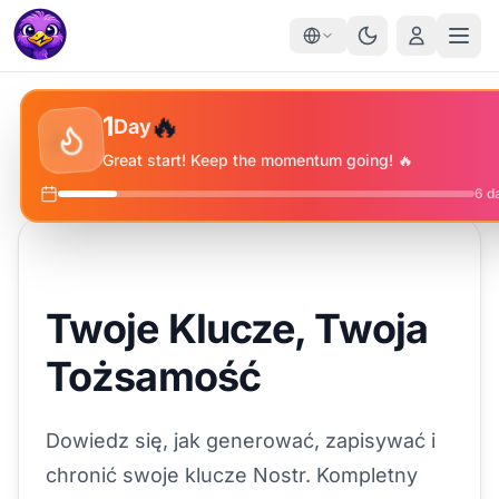
✨
🔥
⭐
1
Day
🔥
Great start! Keep the momentum going! 🔥
6
da
Twoje Klucze, Twoja
Tożsamość
Dowiedz się, jak generować, zapisywać i
chronić swoje klucze Nostr. Kompletny