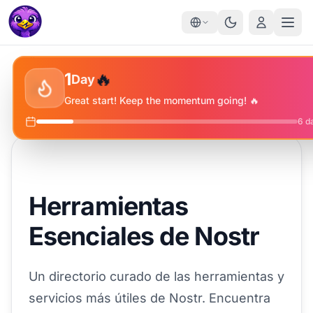
✨
🔥
⭐
1
Day
🔥
Great start! Keep the momentum going! 🔥
6
da
Herramientas
Esenciales de Nostr
Un directorio curado de las herramientas y
servicios más útiles de Nostr. Encuentra