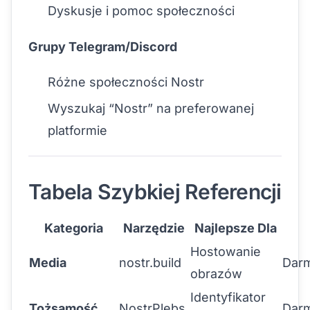
Dyskusje i pomoc społeczności
Grupy Telegram/Discord
Różne społeczności Nostr
Wyszukaj “Nostr” na preferowanej
platformie
Tabela Szybkiej Referencji
Kategoria
Narzędzie
Najlepsze Dla
Hostowanie
Media
nostr.build
Dar
obrazów
Identyfikator
Tożsamość
NostrPlebs
Dar