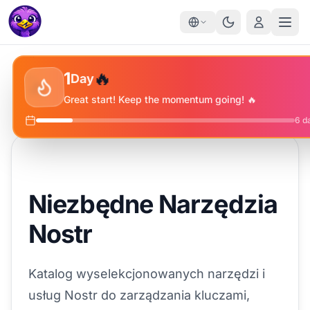
✨
🔥
⭐
1
Day
🔥
Great start! Keep the momentum going! 🔥
6
da
Niezbędne Narzędzia
Nostr
Katalog wyselekcjonowanych narzędzi i
usług Nostr do zarządzania kluczami,