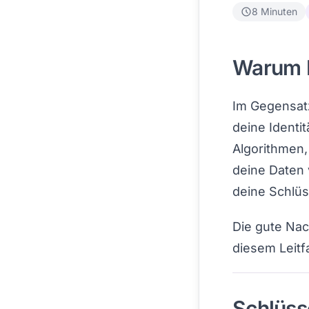
8 Minuten
Warum D
Im Gegensatz
deine Identit
Algorithmen,
deine Daten 
deine Schlüss
Die gute Nac
diesem Leitf
Schlüss