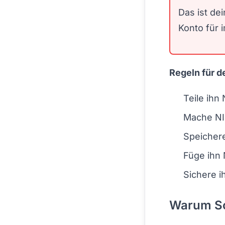
Das ist de
Konto für 
Regeln für d
Teile ih
Mache NI
Speichere
Füge ihn 
Sichere i
Warum S