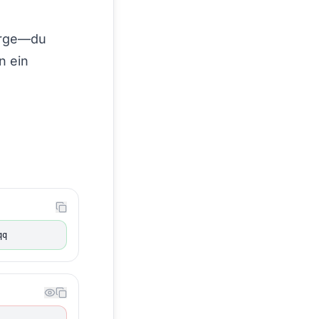
Sorge—du
n ein
qq