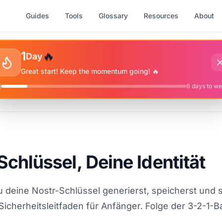
Guides
Tools
Glossary
Resources
About
✨
🔥
⭐
1
Day
🔥
Great start! Keep the momentum going! 🔥
6
days to w
Schlüssel, Deine Identität
u deine Nostr-Schlüssel generierst, speicherst und 
 Sicherheitsleitfaden für Anfänger. Folge der 3-2-1-