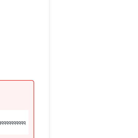
qqqqqqqqqqq