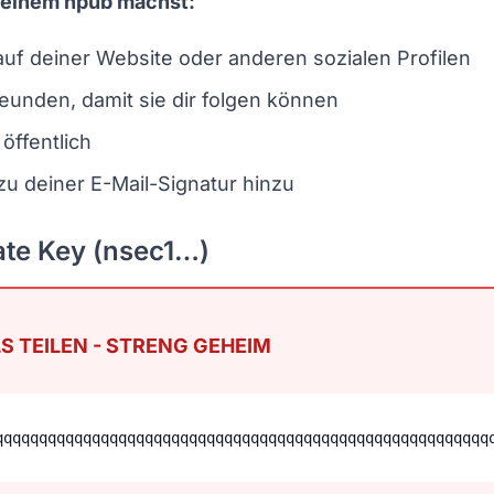
deinem npub machst:
 auf deiner Website oder anderen sozialen Profilen
reunden, damit sie dir folgen können
öffentlich
zu deiner E-Mail-Signatur hinzu
ate Key (nsec1…)
S TEILEN - STRENG GEHEIM
qqqqqqqqqqqqqqqqqqqqqqqqqqqqqqqqqqqqqqqqqqqqqqqqqqqqqqqq