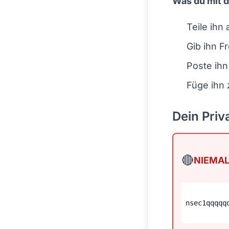
Was du mit 
Teile ihn
Gib ihn F
Poste ihn 
Füge ihn 
Dein Priv
🔴
NIEMAL
nsec1qqqqq