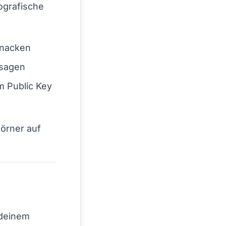
ografische
knacken
rsagen
m Public Key
körner auf
 deinem